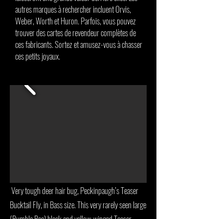
autres marques à rechercher incluent Orvis,
Weber, Worth et Huron. Parfois, vous pouvez
trouver des cartes de revendeur complètes de
ces fabricants. Sortez et amusez-vous à chasser
ces petits joyaux.
Very tough deer hair bug, Peckinpaugh’s Teaser
Bucktail Fly, in Bass size. This very rarely seen large
(Bumble Bee) black and yellow winged Teaser,