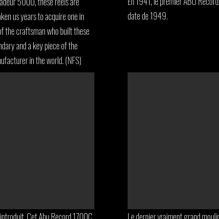
En 1941, le premier ABU Record
sadeur 5000, these reels are
date de 1949.
aken us years to acquire one in
 of the craftsman who built these
ndary and a key piece of the
nufacturer in the world. (NFS)
 introduit. Cet Abu Record 1700C
Le dernier vraiment grand moulin