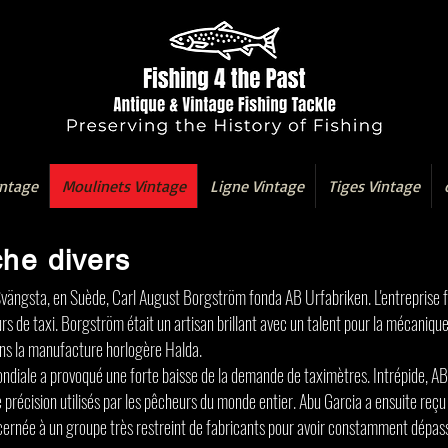
intage
Moulinets Vintage
Ligne Vintage
Tiges Vintage
he divers
Svängsta, en Suède, Carl August Borgström fonda AB Urfabriken. L'entreprise 
 de taxi. Borgström était un artisan brillant avec un talent pour la mécanique
ans la manufacture horlogère Halda.
iale a provoqué une forte baisse de la demande de taximètres. Intrépide, AB
écision utilisés par les pêcheurs du monde entier. Abu Garcia a ensuite reçu l'
écernée à un groupe très restreint de fabricants pour avoir constamment dépass