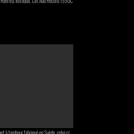
 Reel est introduit. Cet Abu Record 1550C
et à tambour fabriqué en Suède, celui-ci