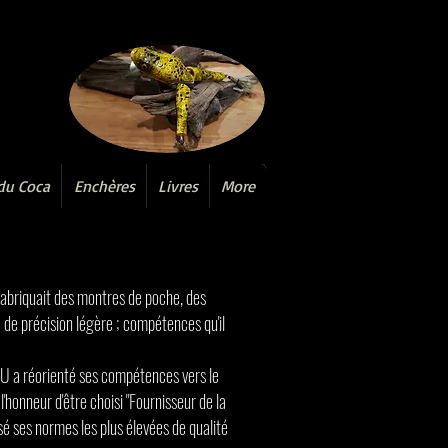
du Coca
Enchères
Livres
More
fabriquait des montres de poche, des
 de précision légère ; compétences qu'il
U a réorienté ses compétences vers le
honneur d'être choisi "Fournisseur de la
é ses normes les plus élevées de qualité