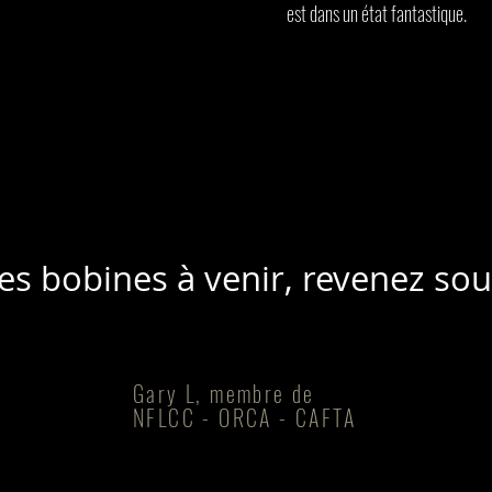
est dans un état fantastique.
es bobines à venir, revenez so
Gary L, membre de
NFLCC - ORCA - CAFTA