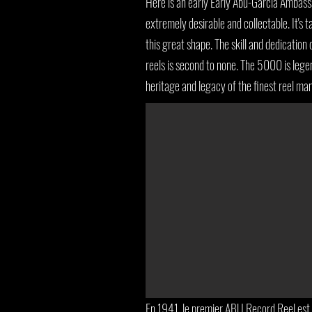
Here is an early Early Abu-Garcia Ambas
extremely desirable and collectable. It's t
this great shape. The skill and dedication
reels is second to none. The 5000 is lege
heritage and legacy of the finest reel ma
En 1941, le premier ABU Record Reel est